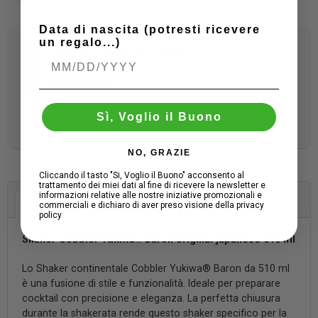
Condividi
Twitta
Pinterest
Data di nascita (potresti ricevere
un regalo...)
Possibilità di pagamento a rate
Pagamenti sicuri
Spedizioni veloci
Più di 300 recensioni
Sì, Voglio il Buono
5.0
NO, GRAZIE
Cliccando il tasto "Si, Voglio il Buono" acconsento al
trattamento dei miei dati al fine di ricevere la newsletter e
informazioni relative alle nostre iniziative promozionali e
Descrizione
Dettagli del prodotto
commerciali e dichiaro di aver preso visione della privacy
policy
Shaker Cobbler Yukiwa
®
Baron original japanese 510 ml
Lo Shaker continentale Cobbler Yukiwa® Baron da 510 ml
è una fusione di stile e funzionalità. Ideale per preparare
cocktail con precisione e eleganza. La perfetta chiusura
durante la shakerata rende questo shaker specifico per la