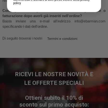
No, non è possibile.
policy
Come posso fare per modificare i dati di spedizione o
fatturazione dopo averli già inseriti nell'ordine?
Basta inviare una e-mail all'indirizzo info@ebarman.com
specificando i dati dell'ordine.
Di seguito troverai i nostri
Termini e condizioni
RICEVI LE NOSTRE NOVITÀ E
LE OFFERTE SPECIALI
Ottieni subito il 10% di
sconto sul primo acquisto: