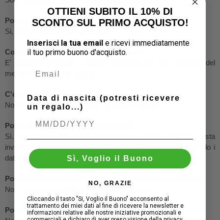
OTTIENI SUBITO IL 10% DI
Posso acquistare dall'estero?
SCONTO SUL PRIMO ACQUISTO!
Si, consegniamo in tutto il mondo.
Inserisci la tua email
e ricevi immediatamente
il tuo
primo buono d'acquisto.
Come posso trovare l'articolo che cerco?
E' possibile ricercare i prodotti cliccando su una categoria del
menù a sinistra della pagina.
C'e un minimo d'ordine?
Data di nascita (potresti ricevere
No. E' possibile ordinare quanti prodotti si desidera.
un regalo...)
Posso annullare un ordine effettuato?
Sì. Se l'ordine non è già stato evaso (merce spedita), basta
inviare una e-mail all'indirizzo info@ebarman.com specificando i
dati dell'ordine.
Sì, Voglio il Buono
Posso effettuare delle modifiche ad un ordine già inviato?
NO, GRAZIE
No, non è possibile effettuare delle modifiche.
Cliccando il tasto "Si, Voglio il Buono" acconsento al
trattamento dei miei dati al fine di ricevere la newsletter e
Posso cancellare un ordine già inviato?
informazioni relative alle nostre iniziative promozionali e
commerciali e dichiaro di aver preso visione della privacy