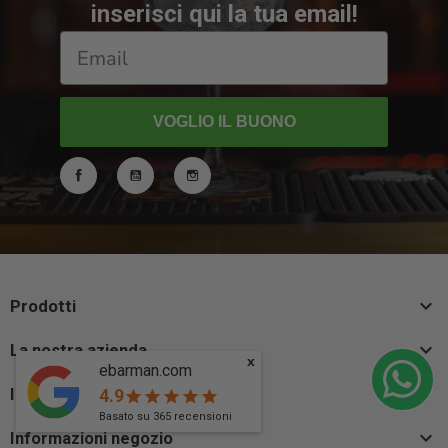
inserisci qui la tua email!
VOGLIO IL BUONO
Facebook
YouTube
Instagram

Prodotti

La nostra azienda
x
ebarman.com

Il tuo account
4.9
star
star
star
star
star
Basato su
365
recensioni

Informazioni negozio