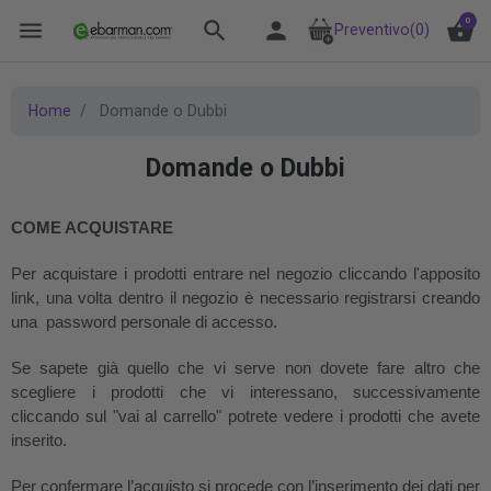
0
menu
search
person
shopping_basket
Preventivo
(0)
Home
Domande o Dubbi
Domande o Dubbi
COME ACQUISTARE
Per acquistare i prodotti entrare nel negozio cliccando l'apposito
link, una volta dentro il negozio è necessario registrarsi creando
una password personale di accesso.
Se sapete già quello che vi serve non dovete fare altro che
scegliere i prodotti che vi interessano, successivamente
cliccando sul "vai al carrello" potrete vedere i prodotti che avete
inserito.
Per confermare l’acquisto si procede con l’inserimento dei dati per