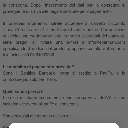
la consegna. Dopo l’inserimento dei dati per la consegna si
prosegue, e si arriva alle pagine dedicate per il pagamento.
In qualsiasi momento, potrete accedere al carrello cliccando
“cosa c'è nel carrello” e modificare il vostro ordine. Per qualsiasi
delucidazione e/o informazione, in merito ai prodotti del catalogo,
siete pregati di inviare una e-mail a info@ebarman.com
specificando il codice del prodotto, oppure contattare il numero
telefonico +39 06 64003336
Le modalità di pagamento previste?
Sono il Bonifico Bancario, carta di credito o PayPal e in
contrassegno solo per l'Italia.
Quali sono i prezzi?
I prezzi di ebarman.com non sono comprensivi di IVA e non
includono le eventuali tariffe di consegna.
Sono calcolati al momento dell'ordine.
Sono altamente competitivi rispetto al mercato.