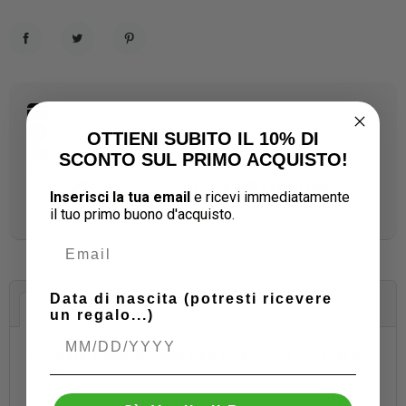
Condividi
Twitta
Pinterest
Possibilità di pagamento a rate
Pagamenti sicuri
OTTIENI SUBITO IL 10% DI
Spedizioni veloci
SCONTO SUL PRIMO ACQUISTO!
Più di 300 recensioni
Inserisci la tua email
e ricevi immediatamente
5.0
il tuo
primo buono d'acquisto.
Data di nascita (potresti ricevere
Descrizione
Dettagli del prodotto
un regalo...)
Bicchiere whisky/tumbler New York - Soho 32 cl Set 6
pezzi