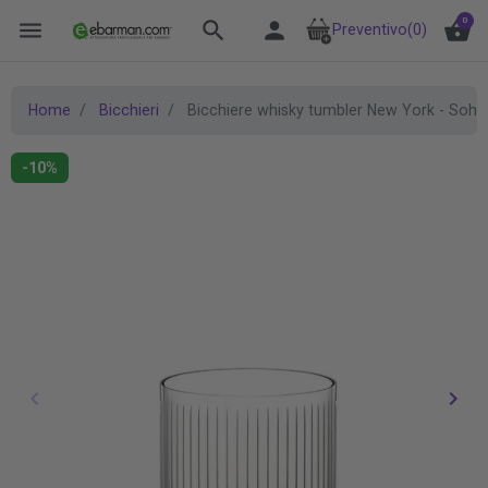
0
menu
search
person
shopping_basket
Preventivo
(0)
Home
Bicchieri
Bicchiere whisky tumbler New York - Soho 
-10%
keyboard_arrow_left
keyboard_arrow_right
Precedente
Succ