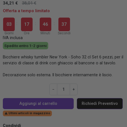
34,21 €
38,01 €
Offerta a tempo limitato
:
:
:
0
3
1
7
4
6
3
7
Giorni
Ore
Minuti
Secondi
IVA inclusa
Spedito entro 1-2 giorni
Bicchiere whisky tumbler New York - Soho 32 cl Set 6 pezzi, per il
servizio di classe di drink con ghiaccio al bancone o al tavolo.
Decorazione solo esterna. Il bicchiere internamente è liscio.
−
+
Aggiungi al carrello
Richiedi Preventivo
Ultimi articoli in magazzino

Condividi