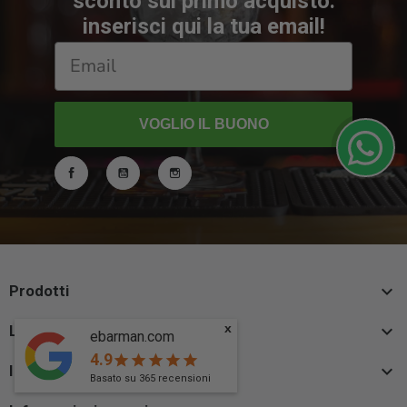
sconto sul primo acquisto:
inserisci qui la tua email!
VOGLIO IL BUONO
Facebook
YouTube
Instagram

Prodotti

x
La nostra azienda
ebarman.com
4.9
star
star
star
star
star

Il tuo account
Basato su
365
recensioni