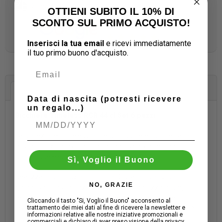
Spedizioni veloci
OTTIENI SUBITO IL 10% DI
SCONTO SUL PRIMO ACQUISTO!
Più di 300 recensioni
5.0
Inserisci la tua email
e ricevi immediatamente
il tuo
primo buono d'acquisto.
Descrizione
Dettagli del prodotto
Data di nascita (potresti ricevere
un regalo...)
Bicchiere Timeless RCR 44 cl Set 6 pezzi
La collezione Timeless offre un bicchiere tumbler alto in
cristallo Luxion lavorato, con un design vintage che
conferisce eleganza al servizio bar.
Sì, Voglio il Buono
Realizzato con Luxion, il primo Cristallo Ecologico,
NO, GRAZIE
garantisce trasparenza superiore, brillantezza a lungo
termine e resistenza alle rotture. Inoltre, è lavabile in
Cliccando il tasto "Si, Voglio il Buono" acconsento al
lavastoviglie per una manutenzione semplice e praticità
trattamento dei miei dati al fine di ricevere la newsletter e
informazioni relative alle nostre iniziative promozionali e
d'uso.
commerciali e dichiaro di aver preso visione della privacy