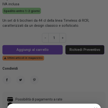
IVA inclusa
Spedito entro 1-2 giorni
Un set di 6 bicchieri da 44 cl della linea Timeless di RCR,
caratterizzati da un design classico e sofisticato.
−
+
Aggiungi al carrello
Richiedi Preventivo
Ultimi articoli in magazzino

Condividi
Condividi
Twitta
Pinterest
Possibilità di pagamento a rate
Pagamenti sicuri